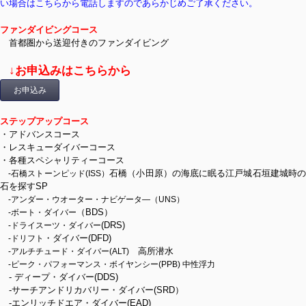
い場合はこちらから電話しますのであらかじめご了承ください。
ファンダイビングコース
首都圏から送迎付きのファンダイビング
↓お申込みはこちらから
お申込み
ステップアップコース
・アドバンスコース
・レスキューダイバーコース
・各種スペシャリティーコース
石橋（小田原）の海底に眠る江戸城石垣建城時
-石橋ストーンピッド(ISS）
石を探すSP
-アンダー・ウオーター・ナビゲータ―（UNS）
（BDS）
-ボート・ダイバー
(DRS)
-ドライスーツ・ダイバー
・ダイバー(DFD)
-ドリフト
高所潜水
-アルチチュード・ダイバー(ALT)
-ピーク・パフォーマンス・ボイヤンシー(PPB) 中性浮力
- ディープ・ダイバー(DDS)
-サーチアンドリカバリー・ダイバー(SRD）
-エンリッチドエア・ダイバー(EAD)