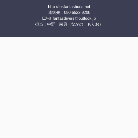
http://losfantasticos.net
連絡先：090-6522-9208
Eﾒｰﾙ:
fantasdivers@outlook.jp
担当：中野 森勇（なかの もりお）