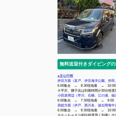
無料送迎付きダイビングの
●主な行程
伊豆方面（富戸、伊豆海洋公園、井田
6:00集合 → 8:30現地着 → 10:0
※平沢、獅子浜は到着時間が30分程度
小田原周辺（早川、石橋、江の浦、福
6:00集合 → 7:30現地着 → 9:0
房総方面（伊戸、西川名、波左間海中
6:00集合 → 8:30現地着 → 10:0
※かっちゃまは40分程度早く到着し出港