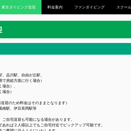
東京ダイビング送迎
料金案内
ファンダイビング
スクー
迎
駅、品川駅、自由が丘駅、
用で房総方面に行く場合）
く場合）、
く場合）
料送迎のため料金はそのままとなります）
函南駅、伊豆長岡駅等
、ご自宅送迎も可能になる場合があります。
であれば２人様以上でもご自宅付近でピックアップ可能です。
力ご要望に沿うようにいたします。