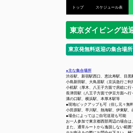
トップ
スケジュール表
東京ダイビング送
東京発無料送迎の集合場所
●主な集合場所
渋谷駅、新宿駅西口、恵比寿駅、目黒
小島新田駅、大鳥居駅（京浜急行ご利
小机駅（厚木、八王子方面で房総に行
長津田駅（八王子方面で伊豆方面へ行
溝の口駅、横浜駅、本厚木駅等
●現地ピックアップも可（但し元々無
小田原駅、早川駅、熱海駅、伊東駅、
●場合によってはご自宅送迎も可能
お一人参加で東京都西部周辺の場合は
また、通常ルートから逸脱しない範囲
※お申込みの際にお問合せ下さい。極