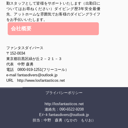
勤スタッフとして皆様をサポートいたします（出勤日に
ついてはお尋ねください）ダイビング歴3年安全最優
先、アットホームな雰囲気でお客様のダイビングライフ
をお手伝いいたします。
会社概要
ファンタスダイバース
〒152-0034
東京都目黒区緑が丘２－２１－３
代表 中野 森勇
電話 0800-919-1251(フリーコール）
e-mail fantasdivers@outlook.jp
URL http://www.losfantasticos.net
プライバシーポリシー
http://losfantasticos.net
連絡先：090-6522-9208
Eﾒｰﾙ:
fantasdivers@outlook.jp
担当：中野 森勇（なかの もりお）