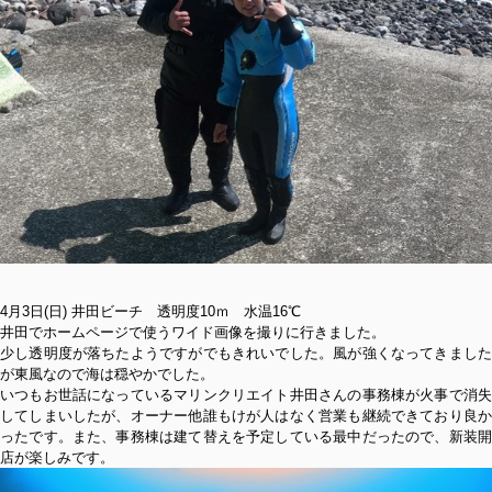
4月3日(日) 井田ビーチ 透明度10ｍ 水温16℃
井田でホームページで使うワイド画像を撮りに行きました。
少し透明度が落ちたようですがでもきれいでした。風が強くなってきました
が東風なので海は穏やかでした。
いつもお世話になっているマリンクリエイト井田さんの事務棟が火事で消失
してしまいしたが、オーナー他誰もけが人はなく営業も継続できており良か
ったです。また、事務棟は建て替えを予定している最中だったので、新装開
店が楽しみです。