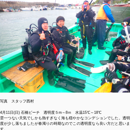
写真 スタッフ西村
4月11日(日) 石橋ビーチ 透明度５m～8ｍ 水温15℃～18℃
雲一つない天気でしかも熱すぎなく海も穏やかなコンデションでした。透明
度が少し落ちましたが春濁りの時期なのでこの透明度なら良い方だと思いま
す。