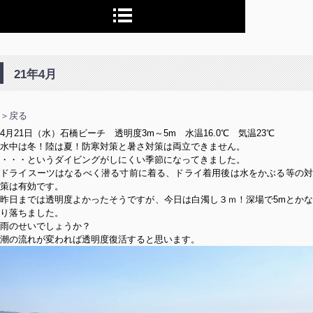
21年4月
＞戻る
4月21日（水）石橋ビーチ 透明度3m～5m 水温16.0℃ 気温23℃
水中は冬！陸は夏！防寒対策と暑さ対策は両立できません。
・・・というダイビングがしにくい季節になってきました。
ドライスーツはなるべく潜る寸前に着る、ドライ着用後は水をかぶる等の対
策は有効です。
昨日までは透明度よかったそうですが、今日は白濁し３ｍ！深場で5mとかな
り落ちました。
雨のせいでしょうか？
潮の流れが変われば透明度復活すると思います。