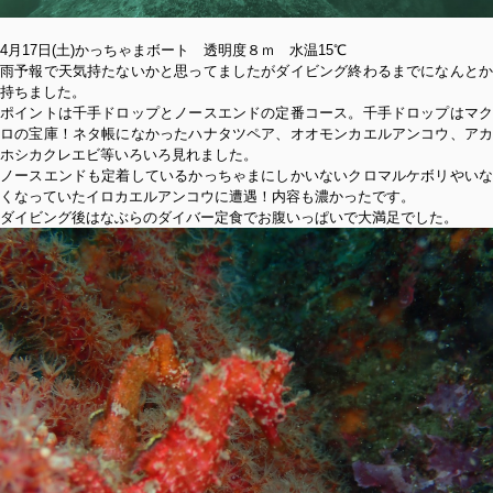
4月17日(土)かっちゃまボート 透明度８ｍ 水温15℃
雨予報で天気持たないかと思ってましたがダイビング終わるまでになんとか
持ちました。
ポイントは千手ドロップとノースエンドの定番コース。千手ドロップはマク
ロの宝庫！ネタ帳になかったハナタツペア、オオモンカエルアンコウ、アカ
ホシカクレエビ等いろいろ見れました。
ノースエンドも定着しているかっちゃまにしかいないクロマルケボリやいな
くなっていたイロカエルアンコウに遭遇！内容も濃かったです。
ダイビング後はなぶらのダイバー定食でお腹いっぱいで大満足でした。