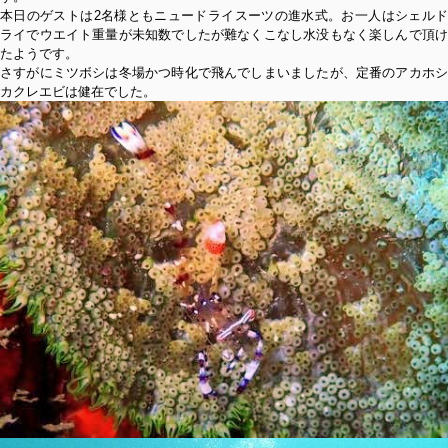
本日のゲストは2名様ともニュードライスーツの進水式。お一人はシェルド
ライでウエイト重量が未知数でしたが難なくこなし水没もなく楽しんで頂け
たようです。
さすがにミツボシは冬場かつ時化で飛んでしまいましたが、定番のアカホシ
カクレエビは健在でした。