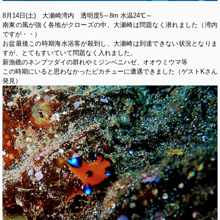
8月14日(土) 大瀬崎湾内 透明度5～8m 水温24℃～
南東の風が強く各地がクローズの中、大瀬崎は問題なく潜れました（湾内
ですが・・）
お盆最後この時期海水浴客が殺到し、大瀬崎は到達できない状況となりま
すが、とてもすいていて問題なく入れました。
新漁礁のネンブツダイの群れやミジンベニハゼ、オオウミウマ等
この時期にいると思わなかったピカチューに遭遇できました（ゲストKさん
発見）