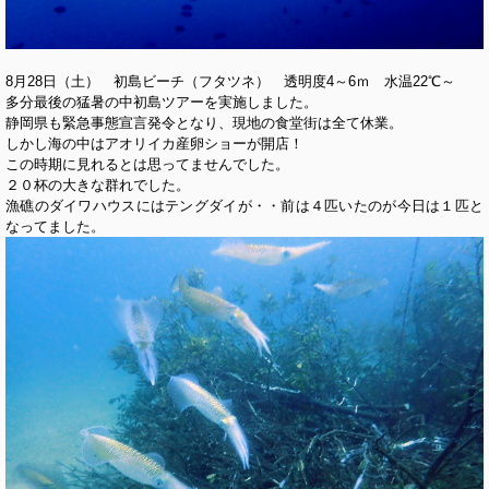
8月28日（土） 初島ビーチ（フタツネ） 透明度4～6ｍ 水温22℃～
多分最後の猛暑の中初島ツアーを実施しました。
静岡県も緊急事態宣言発令となり、現地の食堂街は全て休業。
しかし海の中はアオリイカ産卵ショーが開店！
この時期に見れるとは思ってませんでした。
２０杯の大きな群れでした。
漁礁のダイワハウスにはテングダイが・・前は４匹いたのが今日は１匹と
なってました。