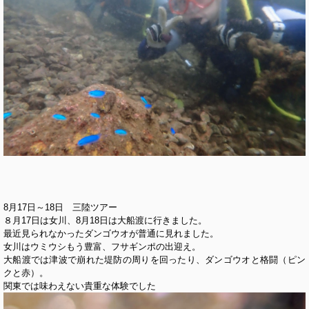
8月17日～18日 三陸ツアー
８月17日は女川、8月18日は大船渡に行きました。
最近見られなかったダンゴウオが普通に見れました。
女川はウミウシもう豊富、フサギンポの出迎え。
大船渡では津波で崩れた堤防の周りを回ったり、ダンゴウオと格闘（ピン
クと赤）。
関東では味わえない貴重な体験でした