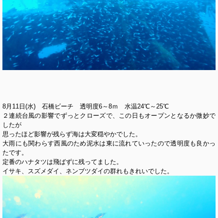
8月11日(水) 石橋ビーチ 透明度6～8ｍ 水温24℃～25℃
２連続台風の影響でずっとクローズで、この日もオープンとなるか微妙で
したが
思ったほど影響が残らず海は大変穏やかでした。
大雨にも関わらす西風のため泥水は東に流れていったので透明度も良かっ
たです。
定番のハナタツは飛ばずに残ってました。
イサキ、スズメダイ、ネンブツダイの群れもきれいでした。