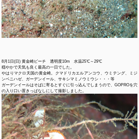
8月1日(日) 黄金崎ビーチ 透明度10m 水温25℃～29℃
穏やかで天気も良く最高の一日でした。
やはりマクロ天国の黄金崎。クマドリカエルアンコウ、ウミテング、ミジ
ンベニハゼ、ガーデンイール、サキシマミノウミウシ・・・等
ガーデンイールはそばに寄るとすぐに引っ込んでしまうので、GOPROを穴
の入り口い置きっぱなしにして撮影しました。