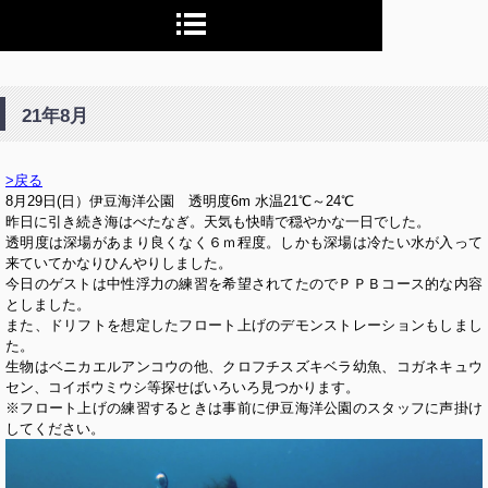
21年8月
>戻る
8月29日(日）伊豆海洋公園 透明度6m 水温21℃～24℃
昨日に引き続き海はべたなぎ。天気も快晴で穏やかな一日でした。
透明度は深場があまり良くなく６ｍ程度。しかも深場は冷たい水が入って
来ていてかなりひんやりしました。
今日のゲストは中性浮力の練習を希望されてたのでＰＰＢコース的な内容
としました。
また、ドリフトを想定したフロート上げのデモンストレーションもしまし
た。
生物はベニカエルアンコウの他、クロフチスズキベラ幼魚、コガネキュウ
セン、コイボウミウシ等探せばいろいろ見つかります。
※フロート上げの練習するときは事前に伊豆海洋公園のスタッフに声掛け
してください。