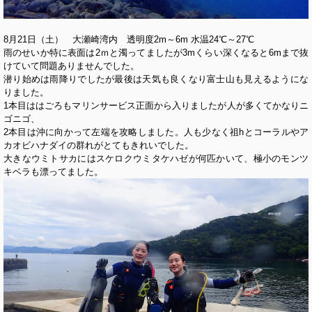
8月21日（土） 大瀬崎湾内 透明度2m～6m 水温24℃～27℃
雨のせいか特に表面は2ｍと濁ってましたが3mくらい深くなると6mまで抜
けていて問題ありませんでした。
潜り始めは雨降りでしたが最後は天気も良くなり富士山も見えるようにな
りました。
1本目ははごろもマリンサービス正面から入りましたが人が多くてかなりニ
ゴニゴ、
2本目は沖に向かって左端を攻略しました。人も少なく祖hとコーラルやア
カオビハナダイの群れがとてもきれいでした。
大きなウミトサカにはスケロクウミタケハゼが何匹かいて、極小のモンツ
キベラも漂ってました。